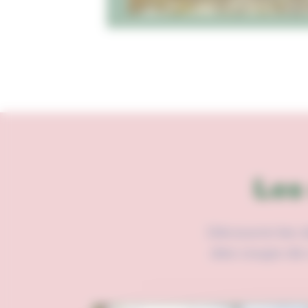
Les
Découvre les de
des coups de 