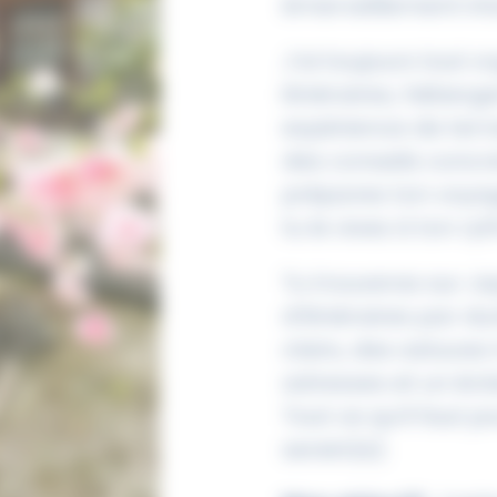
émerveillement int
J’ai toujours tout 
itinéraires, héberg
expérience de terra
des conseils concre
prépares ton voya
tu le vives à ton ry
Tu trouveras sur J
d’itinéraires par d
clairs, des astuce
adresses et un écla
Tout ce qu’il faut p
serein(e).