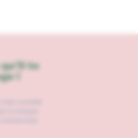
qu’il te
ge !
t mes conseils
ner à chaque
s recherches