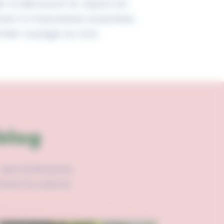
der à découvrir le Japon en
ess ni mauvaises surprises,
emier voyage ou non.
blog
des itinéraires,
dre la culture