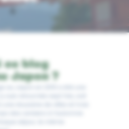
 ce blog
u Japon ?
e au Japon en 2010 a été une
’y suis retournée sept fois, soit
 une douzaine de villes et trois
mps des cerisiers à l’automne
haque séjour, le même