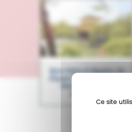
Que faire à Kyoto : le
Japon traditionnel et
éternel [Guide
complet]
Ce site uti