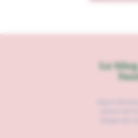
Le blo
fau
Japon Bonheu
autour de t
étape de l’