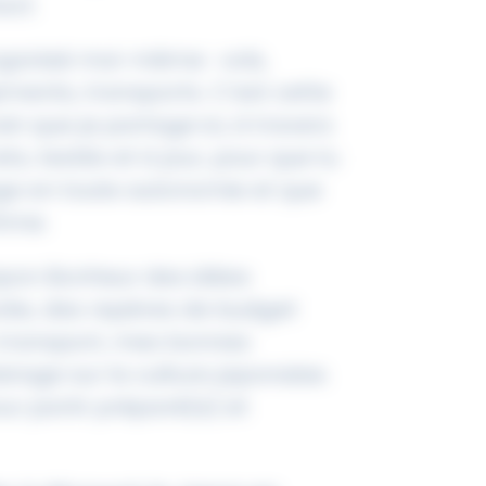
act.
organisé moi-même : vols,
ements, transports. C’est cette
in que je partage ici, à travers
ts, testés et à jour, pour que tu
ge en toute autonomie et que
thme.
apon Bonheur des idées
urée, des repères de budget
s transport, mes bonnes
irage sur la culture japonaise.
our partir préparé(e) et