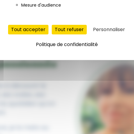
Mesure d'audience
Tout accepter
Tout refuser
Personnaliser
Politique de confidentialité
 passionnée
is à découvrir le
, ses codes, ses
du quotidien qu’on
t.
re, je la mets au