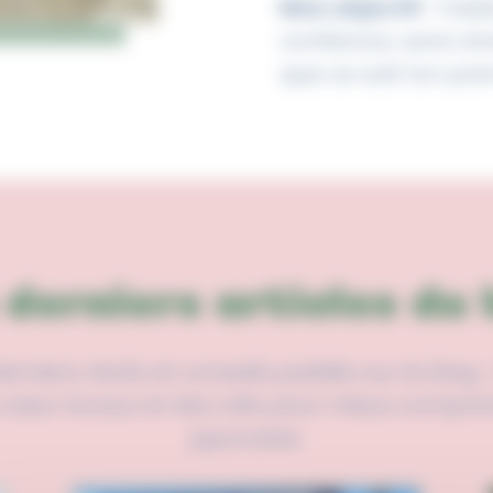
Mon objectif
: t’ai
confiance, sans str
que ce soit ton pr
 derniers articles du 
rniers récits et conseils publiés sur le blog : 
cœur locaux et des clés pour mieux compren
japonaise.