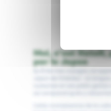
Moi, c’est Katell,
par le Japon
Au fil de mes voyages, j’ai appr
Japon de l’intérieur : sa langue
coutumes et ces petits gestes 
ne comprend qu’en y retournan
Cette connaissance de la cultu