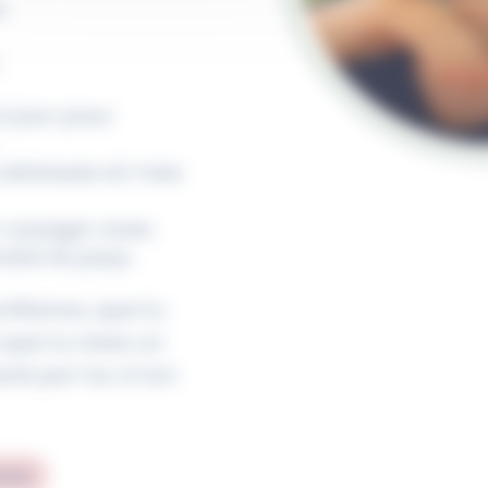
.
:
à jour pour
 adresses et mes
r voyager avec
dre le pays.
onfiance, que tu
 que tu vives un
ré par toi, à ton
oire