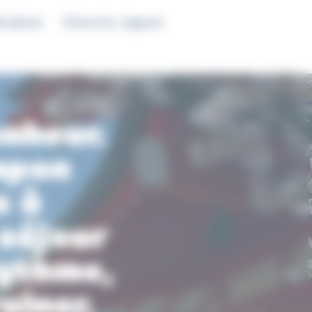
éraires
Vivre le Japon
nheur.
apon
e à
séjour
rythme,
uiner.