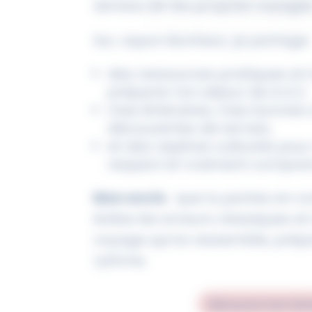
service de tes propres voyages
Sur Japon Bonheur, je partage 
des ressources pratiques et 
préparer ton séjour de A à Z,
mes itinéraires, mes bonnes
découvertes de terrain,
et des repères culturels pou
respect et vraiment compren
Mon envie
: que tu partes en c
évites les erreurs classiques et
voyage qui te ressemble, prépa
rythme.
Découvre mon hist