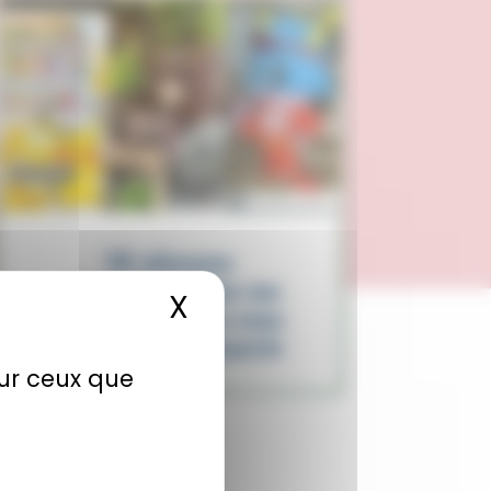
15 choses
surprenantes au
X
Masquer le bandea
Japon que tu vas
adorer découvrir
sur ceux que