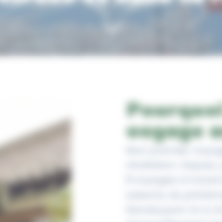
3
Pourquoi
voyage a
Mon premier voyag
révélation. Depuis, j
8 voyages à travers
saisons, du printe
flamboyant. Et à c