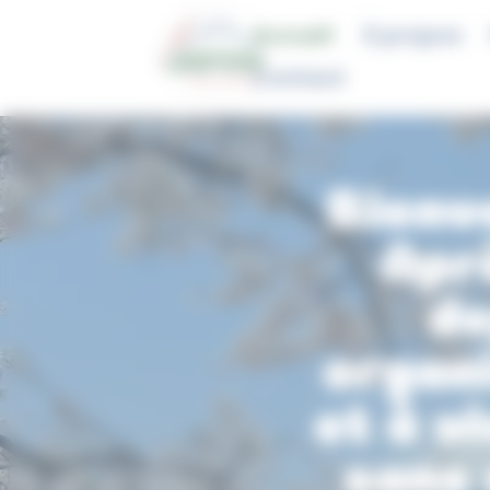
Panneau de gestion des cookies
Accueil
À propos
Contact
Bienv
Apr
de
organ
et à v
sans 