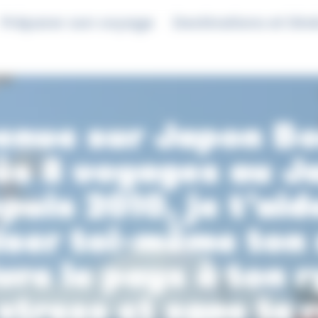
Préparer son voyage
Destinations et itin
enue sur Japon Bo
ès 8 voyages au J
puis 2010, je t'aid
iser toi-même ton 
ivre le pays à ton 
stress et sans te r