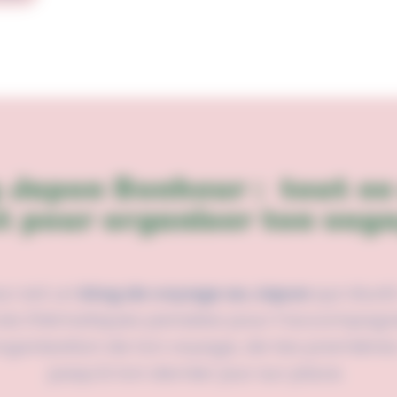
g Japon Bonheur :
tout ce 
t pour organiser ton voya
r est un
blog de voyage au Japon
qui
réuni
rois thématiques pensées pour t’accompag
organisation de ton voyage, de tes première
jusqu’à ton dernier jour sur place.